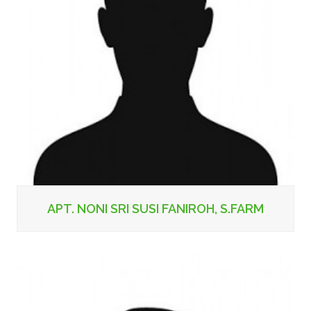
APT. NONI SRI SUSI FANIROH, S.FARM