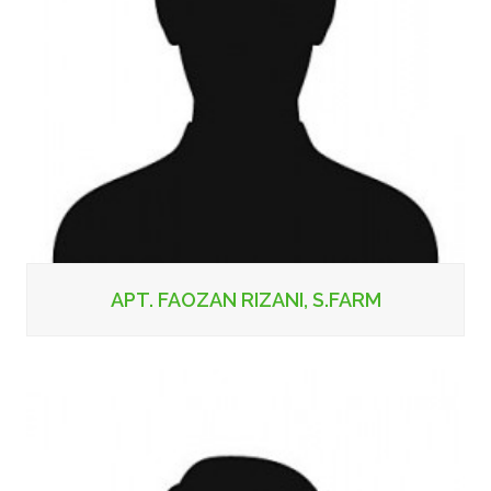
APT. FAOZAN RIZANI, S.FARM