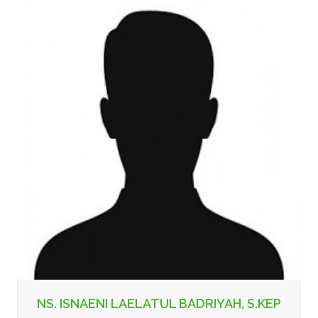
NS. ISNAENI LAELATUL BADRIYAH, S.KEP