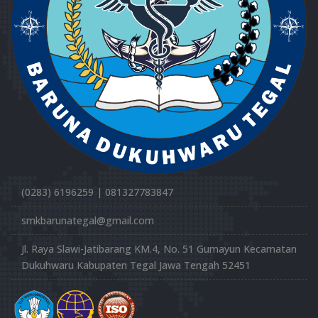
(0283) 6196259 | 081327783847
smkbarunategal@gmail.com
Jl. Raya Slawi-Jatibarang KM.4, No. 51 Gumayun Kecamatan
Dukuhwaru Kabupaten Tegal Jawa Tengah 52451